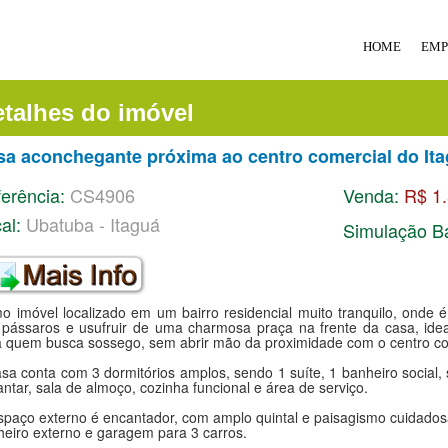
HOME
EMP
talhes do imóvel
sa aconchegante próxima ao centro comercial do Ita
erência:
CS4906
Venda:
R$ 1
al:
Ubatuba - Itaguá
Simulação B
o imóvel localizado em um bairro residencial muito tranquilo, onde é
 pássaros e usufruir de uma charmosa praça na frente da casa, idea
a quem busca sossego, sem abrir mão da proximidade com o centro com
sa conta com 3 dormitórios amplos, sendo 1 suíte, 1 banheiro social, 
antar, sala de almoço, cozinha funcional e área de serviço.
spaço externo é encantador, com amplo quintal e paisagismo cuidados
heiro externo e garagem para 3 carros.