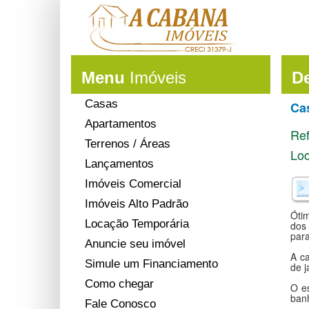
Menu
Imóveis
De
Casas
Ca
Apartamentos
Ref
Terrenos / Áreas
Loc
Lançamentos
Imóveis Comercial
Imóveis Alto Padrão
Ótim
Locação Temporária
dos
par
Anuncie seu imóvel
A ca
Simule um Financiamento
de j
Como chegar
O e
ban
Fale Conosco